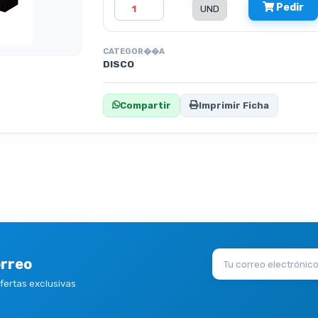
Pedir
CATEGOR��A
DISCO
Compartir
Imprimir Ficha
orreo
ofertas exclusivas