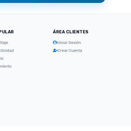
PULAR
ÁREA CLIENTES
ltaje
Iniciar Sesión
tividad
Crear Cuenta
io
amiento