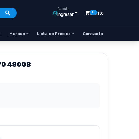
Cuenta
0
Carrito
Ingresar
n
Marcas
Lista de Precios
Contacto
70 480GB