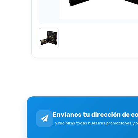
Envíanos tu dirección de c
...y recibirás todas nuestras promociones y 