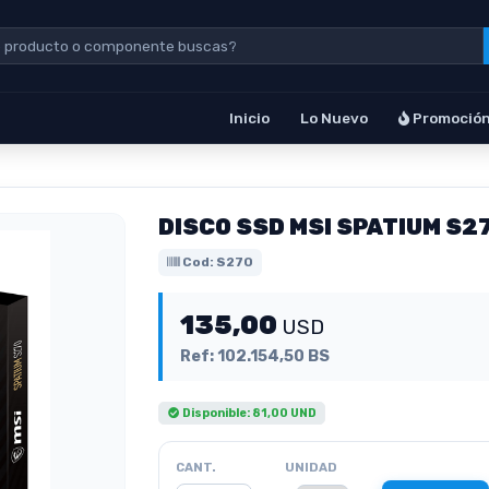
Inicio
Lo Nuevo
Promoció
DISCO SSD MSI SPATIUM S2
Cod: S270
135,00
USD
Ref: 102.154,50 BS
Disponible: 81,00 UND
CANT.
UNIDAD