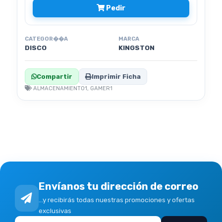
Pedir
CATEGOR��A
MARCA
DISCO
KINGSTON
Compartir
Imprimir Ficha
ALMACENAMIENTO1, GAMER1
Envíanos tu dirección de correo
...y recibirás todas nuestras promociones y ofertas
exclusivas