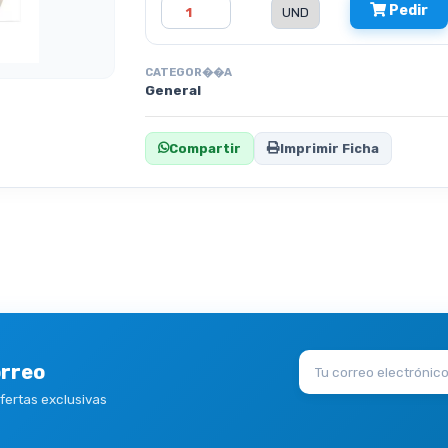
Pedir
CATEGOR��A
General
Compartir
Imprimir Ficha
orreo
ofertas exclusivas