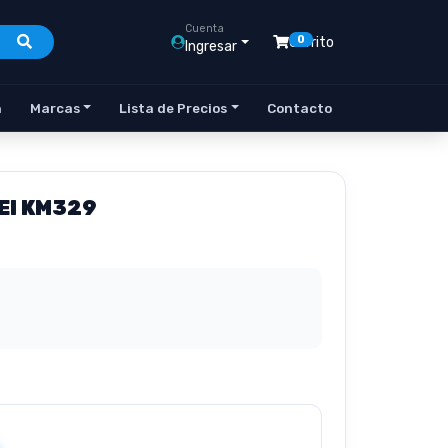
Cuenta
0
Carrito
Ingresar
n
Marcas
Lista de Precios
Contacto
EI KM329