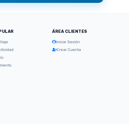
PULAR
ÁREA CLIENTES
ltaje
Iniciar Sesión
tividad
Crear Cuenta
io
amiento