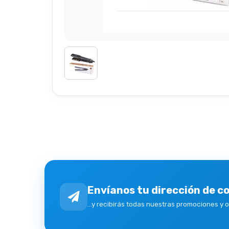
Envíanos tu dirección de c
...y recibirás todas nuestras promociones y 