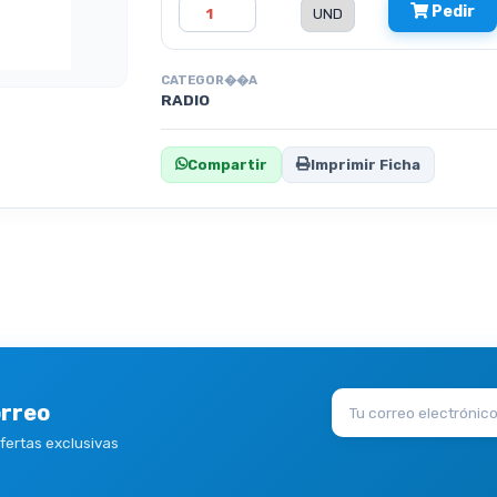
Pedir
CATEGOR��A
RADIO
Compartir
Imprimir Ficha
orreo
ofertas exclusivas