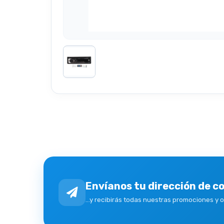
Envíanos tu dirección de c
...y recibirás todas nuestras promociones y 