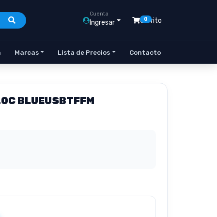
Cuenta
0
Carrito
Ingresar
n
Marcas
Lista de Precios
Contacto
20C BLUEUSBTFFM