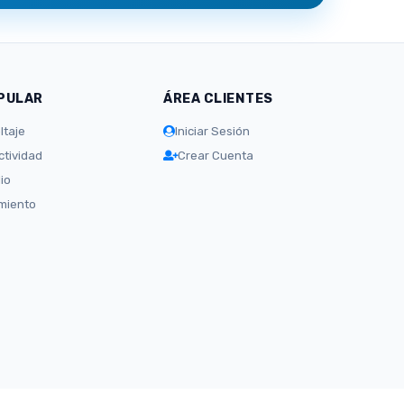
PULAR
ÁREA CLIENTES
ltaje
Iniciar Sesión
tividad
Crear Cuenta
io
amiento