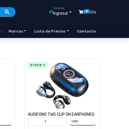
Cuenta
0
Carrito
Ingresar
n
Marcas
Lista de Precios
Contacto
STOCK: 1
9
AUDIFONO TWS CLIP ON EARPHONES