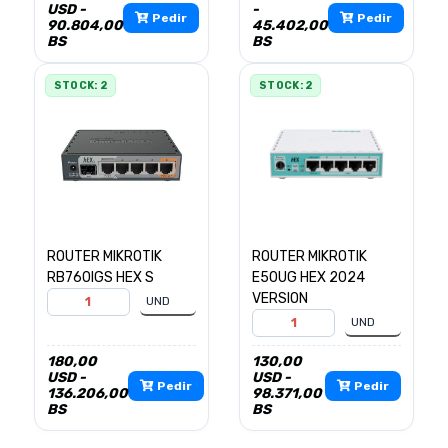
USD -
-
Pedir
Pedir
90.804,00
45.402,00
BS
BS
STOCK: 2
STOCK: 2
ROUTER MIKROTIK
ROUTER MIKROTIK
RB760IGS HEX S
E50UG HEX 2024
VERSION
180,00
130,00
USD -
USD -
Pedir
Pedir
136.206,00
98.371,00
BS
BS