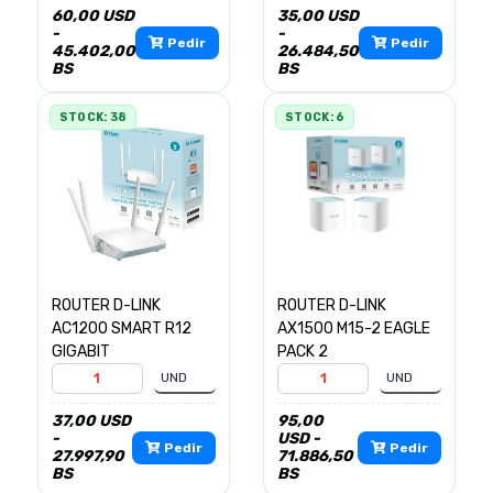
60,00 USD
35,00 USD
-
-
Pedir
Pedir
45.402,00
26.484,50
BS
BS
STOCK: 38
STOCK: 6
ROUTER D-LINK
ROUTER D-LINK
AC1200 SMART R12
AX1500 M15-2 EAGLE
GIGABIT
PACK 2
37,00 USD
95,00
-
USD -
Pedir
Pedir
27.997,90
71.886,50
BS
BS