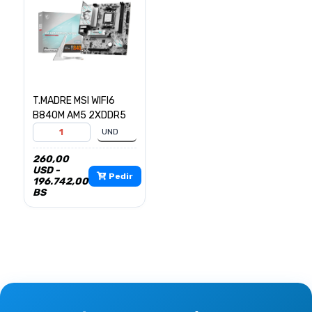
T.MADRE MSI WIFI6
B840M AM5 2XDDR5
260,00
USD -
Pedir
196.742,00
BS