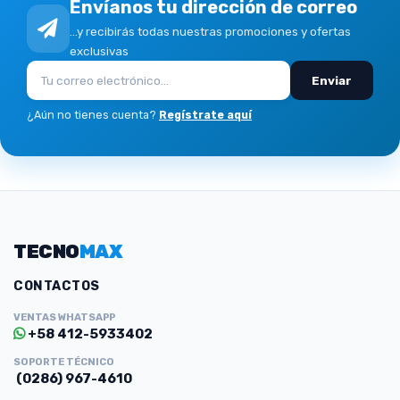
Envíanos tu dirección de correo
...y recibirás todas nuestras promociones y ofertas
exclusivas
Enviar
¿Aún no tienes cuenta?
Regístrate aquí
TECNO
MAX
CONTACTOS
VENTAS WHATSAPP
+58 412-5933402
SOPORTE TÉCNICO
(0286) 967-4610