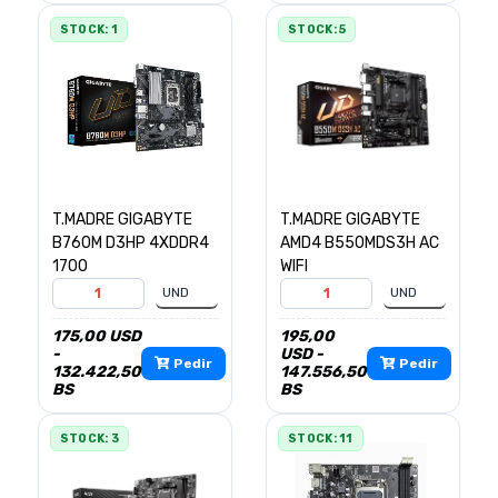
STOCK: 1
STOCK: 5
T.MADRE GIGABYTE
T.MADRE GIGABYTE
B760M D3HP 4XDDR4
AMD4 B550MDS3H AC
1700
WIFI
175,00 USD
195,00
-
USD -
Pedir
Pedir
132.422,50
147.556,50
BS
BS
STOCK: 3
STOCK: 11