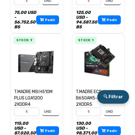
75,00 USD
125,00
-
USD -
Pedir
Pedir
56.752,50
94.587,50
BS
BS
STOCK: 9
STOCK: 1
T.MADRE MSI H510M
T.MADRE ECS
🔍 Filtrar
PLUS LGA1200
B650AM5-M AMD5
2XDDR4
2XDDR5
115,00
130,00
USD -
USD -
Pedir
Pedir
87.020,50
98.371,00