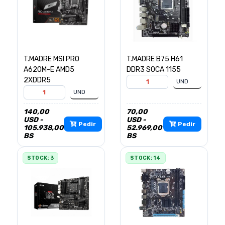
T.MADRE MSI PRO
T.MADRE B75 H61
A620M-E AMD5
DDR3 SOCA 1155
2XDDR5
140,00
70,00
USD -
USD -
Pedir
Pedir
105.938,00
52.969,00
BS
BS
STOCK: 3
STOCK: 14