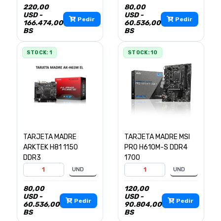
220,00
80,00
USD -
USD -
Pedir
Pedir
166.474,00
60.536,00
BS
BS
STOCK: 1
STOCK: 10
TARJETA MADRE
TARJETA MADRE MSI
ARKTEK H81 1150
PRO H610M-S DDR4
DDR3
1700
80,00
120,00
USD -
USD -
Pedir
Pedir
60.536,00
90.804,00
BS
BS