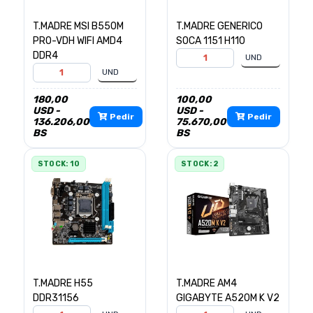
T.MADRE MSI B550M
T.MADRE GENERICO
PRO-VDH WIFI AMD4
SOCA 1151 H110
DDR4
180,00
100,00
USD -
USD -
Pedir
Pedir
136.206,00
75.670,00
BS
BS
STOCK: 10
STOCK: 2
T.MADRE H55
T.MADRE AM4
DDR31156
GIGABYTE A520M K V2